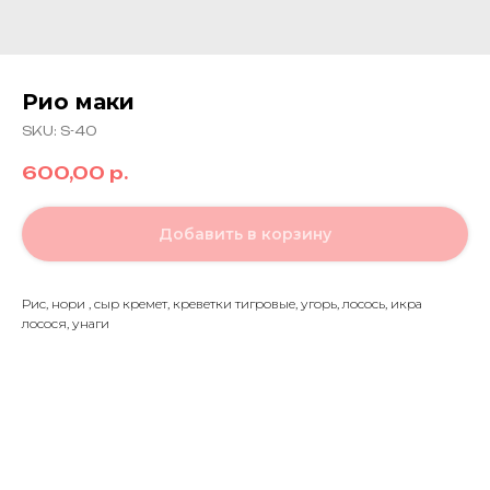
Рио маки
SKU:
S-40
600,00
р.
Добавить в корзину
Рис, нори , сыр кремет, креветки тигровые, угорь, лосось, икра
лосося, унаги