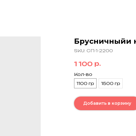
Брусничныйи 
SKU:
СП-1-2200
р.
1 100
Кол-во
1100 гр
1500 гр
Добавить в корзину